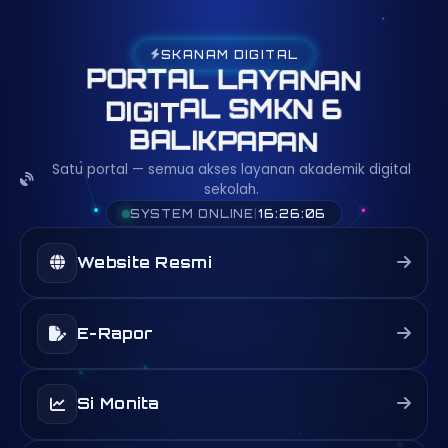
SKANAM DIGITAL
A
L
T
L
R
A
O
Y
P
A
N
A
N
K
N
M
6
S
L
A
D
I
G
I
T
B
A
L
I
K
P
A
P
A
N
Satu portal — semua akses layanan akademik digital
sekolah.
SYSTEM ONLINE
|
16:26:06
Website Resmi
E-Rapor
Si Monita